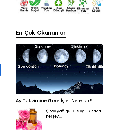
l
En Çok Okunanlar
Ay Takvimine Göre İşler Nelerdir?
Şifalı yağ gülü ile ilgili kısaca
herşey...