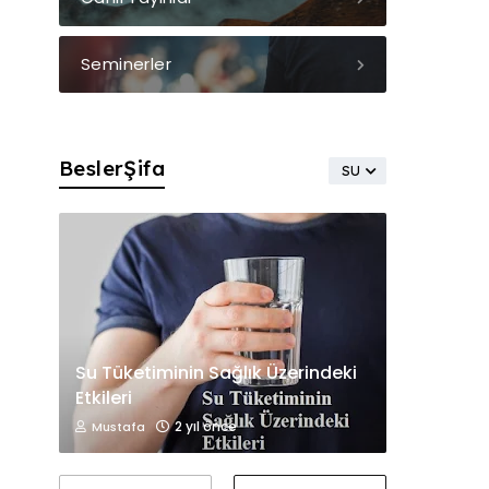
Seminerler
BeslerŞifa
SU
Su Tüketiminin Sağlık Üzerindeki
Etkileri
2 yıl önce
Mustafa