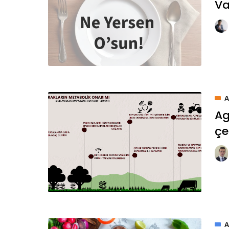
Va
Ag
çe
A