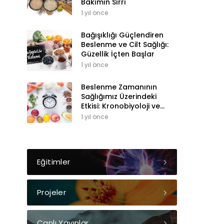
Bakımın Sırrı
1 yıl önce
Bağışıklığı Güçlendiren
Beslenme ve Cilt Sağlığı:
Güzellik İçten Başlar
1 yıl önce
Beslenme Zamanının
Sağlığımız Üzerindeki
Etkisi: Kronobiyoloji ve
Sirkadiyen Ritim
1 yıl önce
Eğitimler
Projeler
Canlı Yayınlar