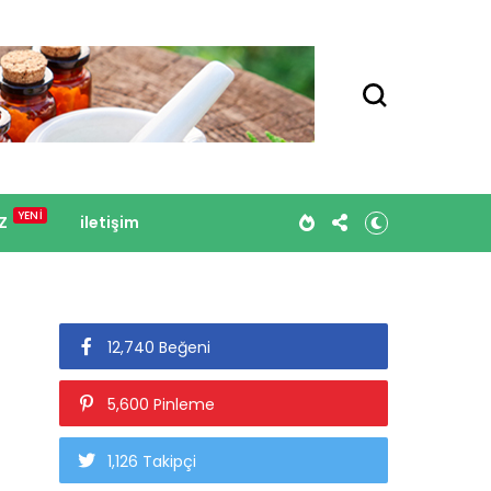
Z
iletişim
12,740 Beğeni
5,600 Pinleme
1,126 Takipçi