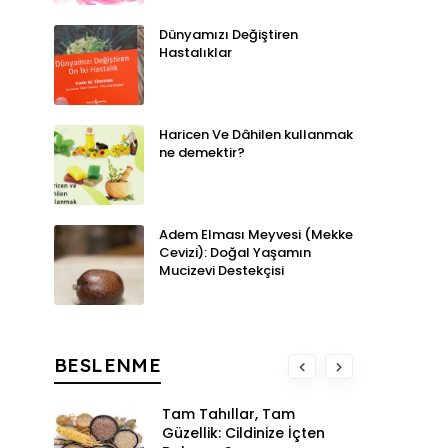
Dünyamızı Değiştiren
Hastalıklar
Haricen Ve Dâhilen kullanmak
ne demektir?
Adem Elması Meyvesi (Mekke
Cevizi): Doğal Yaşamın
Mucizevi Destekçisi
BESLENME
Tam Tahıllar, Tam
Güzellik: Cildinize İçten