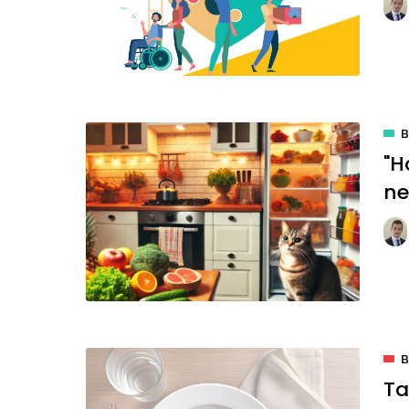
"H
ne
B
Ta