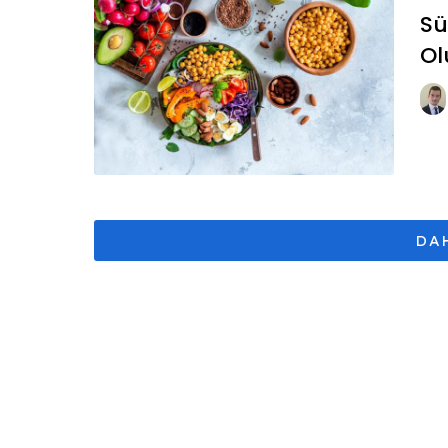
Sü
Ol