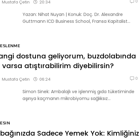
0
20:34
Mustafa Çetin
Yazan: Nihat Nuyan | Konuk: Doç. Dr. Alexandre
Guttmann ICD Business School, Fransa Kapitalist...
BESLENME
angi dostuna geliyorum, buzdolabında
 varsa atıştırabilirim diyebilirsin?
0
06:24
Mustafa Çetin
Simon Sinek: Ambalajlı ve işlenmiş gıda tüketiminde
aşırıya kaçmanın mikrobiyomu sağlıksız...
ESIN
bağınızda Sadece Yemek Yok: Kimliğiniz