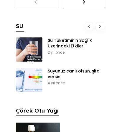
SU
Su Tüketiminin Sağlık
Üzerindeki Etkileri
2 yıl önce
Suyunuz canlı olsun, şifa
versin
4 yıl önce
Çörek Otu Yağı