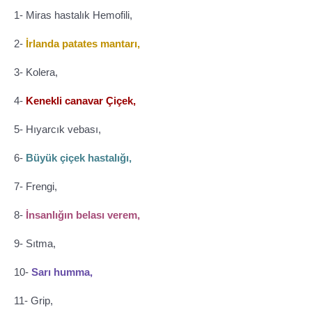
1- Miras hastalık Hemofili,
2-
İrlanda patates mantarı,
3- Kolera,
4-
Kenekli canavar Çiçek,
5- Hıyarcık vebası,
6-
Büyük çiçek hastalığı,
7- Frengi,
8-
İnsanlığın belası verem,
9- Sıtma,
10-
Sarı humma,
11- Grip,