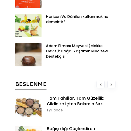
Haricen Ve Dâhilen kullanmak ne
demektir?
Adem Elması Meyvesi (Mekke
Cevizi): Doğal Yaşamın Mucizevi
Destekçisi
BESLENME
Tam Tahıllar, Tam Güzellik:
Cildinize İçten Bakımın Sırrı
1 yıl önce
Bağışıklığı Güçlendiren