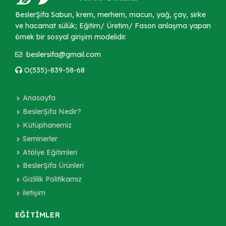
BeslerŞifa Sabun, krem, merhem, macun, yağ, çay, sirke
ve hacamat sülük; Eğitim/ Üretim/ Fason anlaşma yapan
örnek bir sosyal girişim modelidir.
beslersifa@gmail.com
O(535)-839-58-68
Anasayfa
BeslerŞifa Nedir?
Kütüphanemiz
Seminerler
Atölye Eğitimleri
BeslerŞifa Ürünleri
Gizlilik Politikamız
iletişim
EĞİTİMLER