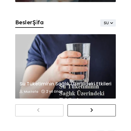
BeslerŞifa
SU
Su Tüketiminin Sağlık Üzerindeki Etkileri
2 yıl önce
Mustafa