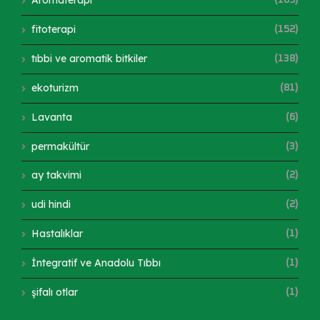
Aromaterapi
(189)
fitoterapi
(152)
tıbbi ve aromatik bitkiler
(138)
ekoturizm
(81)
Lavanta
(6)
permakültür
(3)
ay takvimi
(2)
udi hindi
(2)
Hastalıklar
(1)
İntegratif ve Anadolu Tıbbı
(1)
şifalı otlar
(1)