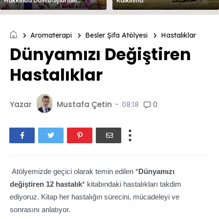
Hakkında Davranışlarının
Kalkınma
Değerlendirilmesi
Aromaterapi
Besler Şifa Atölyesi
Hastalıklar
Dünyamızı Değiştiren
Hastalıklar
Yazar
Mustafa Çetin
-
0
08:18
Atölyemizde geçici olarak temin edilen *
Dünyamızı
değiştiren 12 hastalık
* kitabındaki hastalıkları takdim
ediyoruz. Kitap her hastalığın sürecini, mücadeleyi ve
sonrasını anlatıyor.