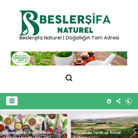
Beslerşifa Naturel | Doğallığın Tam Adresi
Eczacıların Bitkisel Ürünler
Sincan'da Tarım ve Kırsal