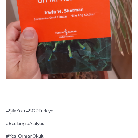
#ŞifaYolu #SGPTurkiye
#BeslerŞifaAtölyesi
#YeşilOrmanOkulu