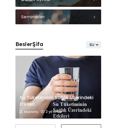
Seminerler
BeslerŞifa
SU
Su Tüketiminin Sağlık Üzerindeki
Etkileri
2 yıl önce
Mustafa