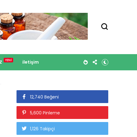
Z
iletişim
12,740 Beğeni
5,600 Pinleme
1,126 Takipçi