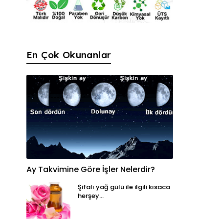
En Çok Okunanlar
Ay Takvimine Göre İşler Nelerdir?
Şifalı yağ gülü ile ilgili kısaca
herşey...