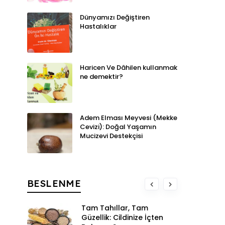
Dünyamızı Değiştiren
Hastalıklar
Haricen Ve Dâhilen kullanmak
ne demektir?
Adem Elması Meyvesi (Mekke
Cevizi): Doğal Yaşamın
Mucizevi Destekçisi
BESLENME
Tam Tahıllar, Tam
Güzellik: Cildinize İçten