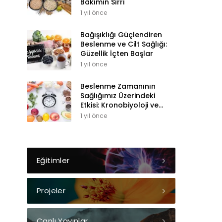
Bakımın Sırrı
1 yıl önce
Bağışıklığı Güçlendiren
Beslenme ve Cilt Sağlığı:
Güzellik İçten Başlar
1 yıl önce
Beslenme Zamanının
Sağlığımız Üzerindeki
Etkisi: Kronobiyoloji ve
Sirkadiyen Ritim
1 yıl önce
Eğitimler
Projeler
Canlı Yayınlar