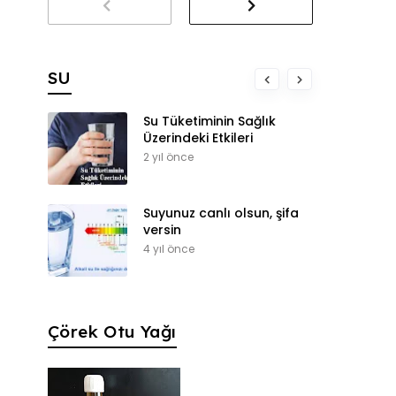
SU
Su Tüketiminin Sağlık
Üzerindeki Etkileri
2 yıl önce
Suyunuz canlı olsun, şifa
versin
4 yıl önce
Çörek Otu Yağı