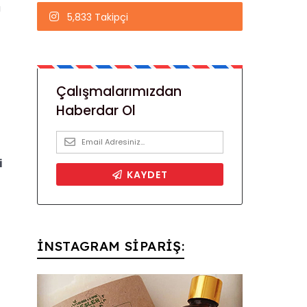
ı
5,833 Takipçi
i
İNSTAGRAM SİPARİŞ: