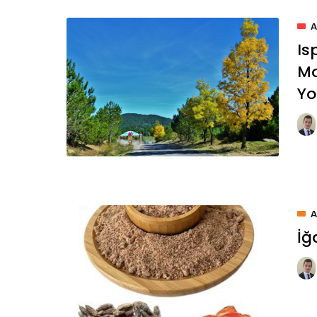
Is
Mo
Yo
İğ