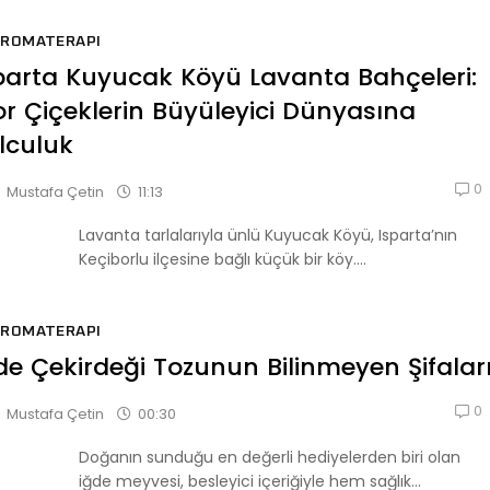
AROMATERAPI
parta Kuyucak Köyü Lavanta Bahçeleri:
r Çiçeklerin Büyüleyici Dünyasına
lculuk
0
11:13
Mustafa Çetin
Lavanta tarlalarıyla ünlü Kuyucak Köyü, Isparta’nın
Keçiborlu ilçesine bağlı küçük bir köy....
AROMATERAPI
de Çekirdeği Tozunun Bilinmeyen Şifalar
0
00:30
Mustafa Çetin
Doğanın sunduğu en değerli hediyelerden biri olan
iğde meyvesi, besleyici içeriğiyle hem sağlık...