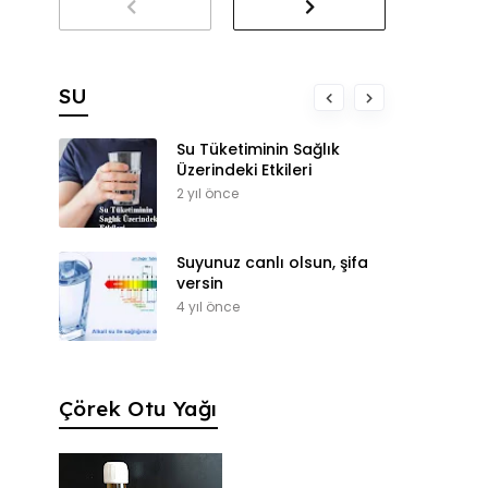
SU
Su Tüketiminin Sağlık
Üzerindeki Etkileri
2 yıl önce
Suyunuz canlı olsun, şifa
versin
4 yıl önce
Çörek Otu Yağı