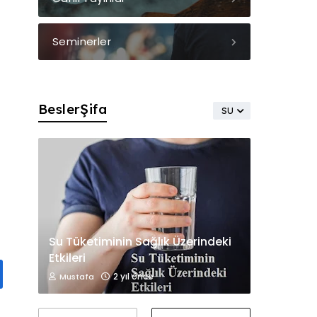
Seminerler
BeslerŞifa
SU
Su Tüketiminin Sağlık Üzerindeki
Etkileri
2 yıl önce
Mustafa