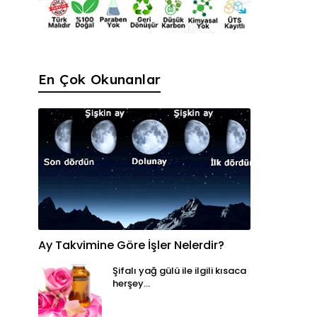
En Çok Okunanlar
Ay Takvimine Göre İşler Nelerdir?
Şifalı yağ gülü ile ilgili kısaca
herşey...