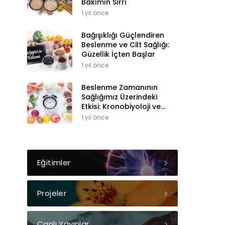
Bakımın Sırrı
1 yıl önce
Bağışıklığı Güçlendiren
Beslenme ve Cilt Sağlığı:
Güzellik İçten Başlar
1 yıl önce
Beslenme Zamanının
Sağlığımız Üzerindeki
Etkisi: Kronobiyoloji ve
Sirkadiyen Ritim
1 yıl önce
Eğitimler
Projeler
Canlı Yayınlar