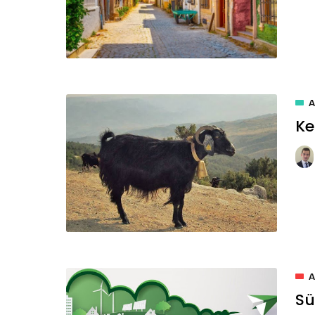
Ke
Sü