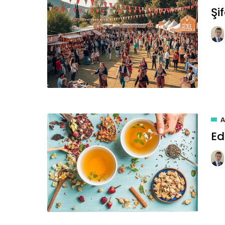
Şi
Ed