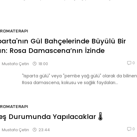
AROMATERAPI
parta'nın Gül Bahçelerinde Büyülü Bir
n: Rosa Damascena’nın İzinde
0
18:00
Mustafa Çetin
"Isparta gülü" veya "pembe yağ gülü" olarak da bilinen
Rosa damascena, kokusu ve sağlık faydaları...
AROMATERAPI
eş Durumunda Yapılacaklar 🌡
0
23:44
Mustafa Çetin