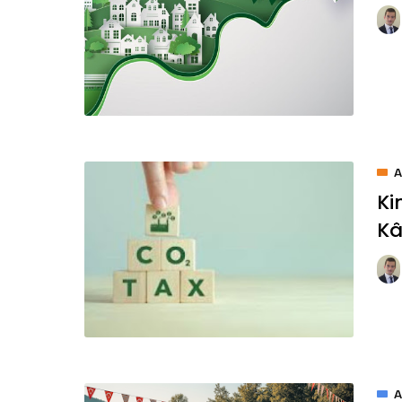
Ki
Kâ