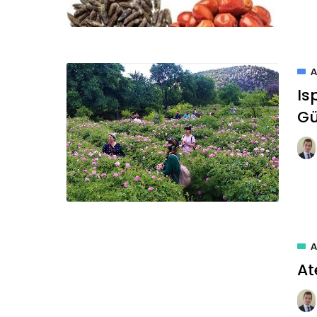
Is
Gü
At