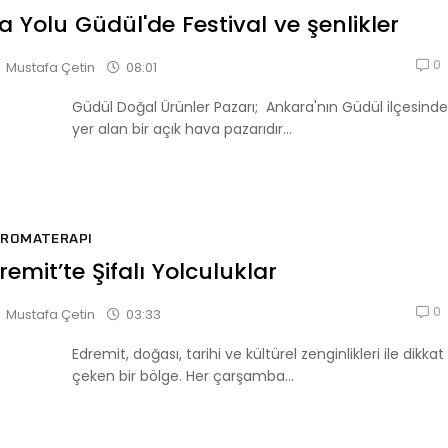
fa Yolu Güdül'de Festival ve şenlikler
0
08:01
Mustafa Çetin
Güdül Doğal Ürünler Pazarı; Ankara'nın Güdül ilçesinde
yer alan bir açık hava pazarıdır...
AROMATERAPI
remit’te Şifalı Yolculuklar
0
03:33
Mustafa Çetin
Edremit, doğası, tarihi ve kültürel zenginlikleri ile dikkat
çeken bir bölge. Her çarşamba...