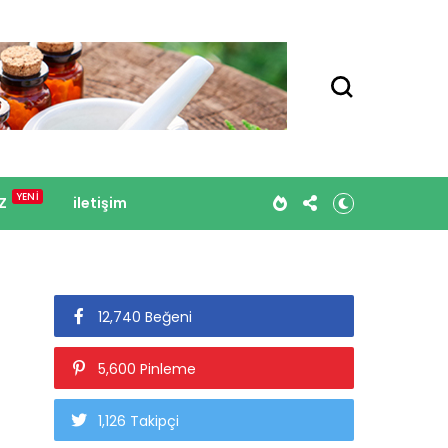
Z
iletişim
12,740 Beğeni
5,600 Pinleme
1,126 Takipçi