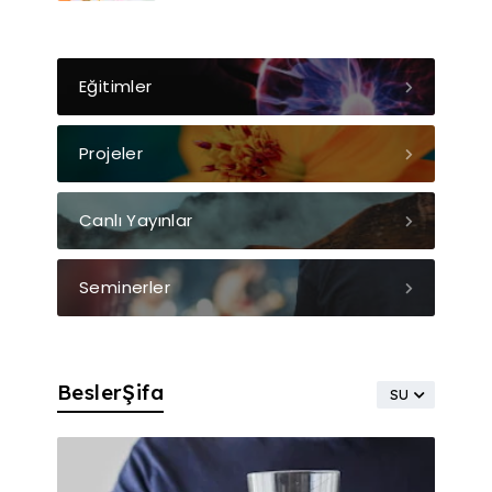
Eğitimler
Projeler
Canlı Yayınlar
Seminerler
BeslerŞifa
SU