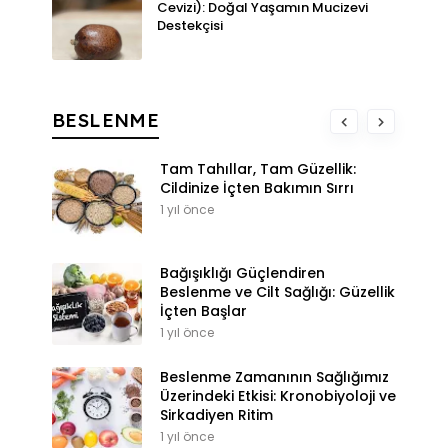
Cevizi): Doğal Yaşamın Mucizevi
Destekçisi
BESLENME
Tam Tahıllar, Tam Güzellik:
Cildinize İçten Bakımın Sırrı
1 yıl önce
Bağışıklığı Güçlendiren
Beslenme ve Cilt Sağlığı: Güzellik
İçten Başlar
1 yıl önce
Beslenme Zamanının Sağlığımız
Üzerindeki Etkisi: Kronobiyoloji ve
Sirkadiyen Ritim
1 yıl önce