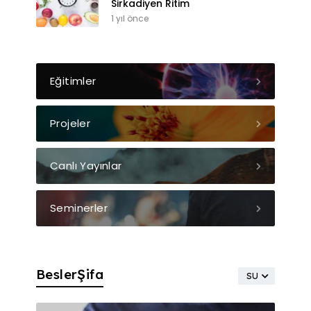
Sirkadiyen Ritim
1 yıl önce
Eğitimler
Projeler
Canlı Yayınlar
Seminerler
BeslerŞifa
SU