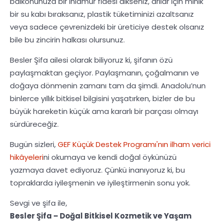
balkonunuza bir ıhlamur fidesi dikseniz, arılar için minik
bir su kabı bıraksanız, plastik tüketiminizi azaltsanız
veya sadece çevrenizdeki bir üreticiye destek olsanız
bile bu zincirin halkası olursunuz.
Besler Şifa ailesi olarak biliyoruz ki, şifanın özü
paylaşmaktan geçiyor. Paylaşmanın, çoğalmanın ve
doğaya dönmenin zamanı tam da şimdi. Anadolu’nun
binlerce yıllık bitkisel bilgisini yaşatırken, bizler de bu
büyük hareketin küçük ama kararlı bir parçası olmayı
sürdüreceğiz.
Bugün sizleri,
GEF Küçük Destek Programı'nın ilham verici
hikâyeleri
ni okumaya ve kendi doğal öykünüzü
yazmaya davet ediyoruz. Çünkü inanıyoruz ki, bu
topraklarda iyileşmenin ve iyileştirmenin sonu yok.
Sevgi ve şifa ile,
Besler Şifa – Doğal Bitkisel Kozmetik ve Yaşam