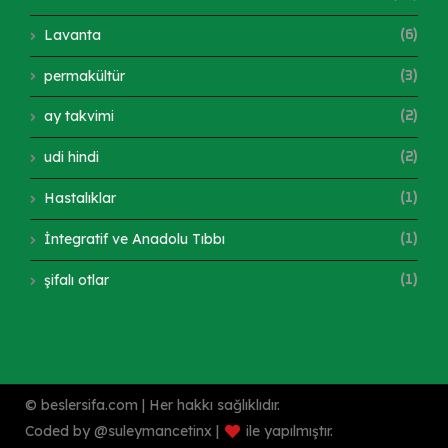
Lavanta
(6)
permakültür
(3)
ay takvimi
(2)
udi hindi
(2)
Hastalıklar
(1)
İntegratif ve Anadolu Tıbbı
(1)
şifalı otlar
(1)
© beslersifa.com | Her hakkı sağlıklıdır.
Coded by @suleymancetinx |
ile yapılmıştır.