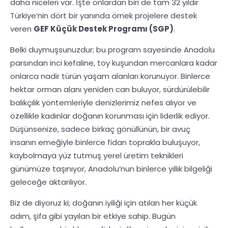
daha niceleri var. İşte onlardan biri de tam 32 yıldır
Türkiye’nin dört bir yanında örnek projelere destek
veren
GEF Küçük Destek Programı (SGP)
.
Belki duymuşsunuzdur; bu program sayesinde Anadolu
parsından inci kefaline, toy kuşundan mercanlara kadar
onlarca nadir türün yaşam alanları korunuyor. Binlerce
hektar orman alanı yeniden can buluyor, sürdürülebilir
balıkçılık yöntemleriyle denizlerimiz nefes alıyor ve
özellikle kadınlar doğanın korunması için liderlik ediyor.
Düşünsenize, sadece birkaç gönüllünün, bir avuç
insanın emeğiyle binlerce fidan toprakla buluşuyor,
kaybolmaya yüz tutmuş yerel üretim teknikleri
günümüze taşınıyor, Anadolu’nun binlerce yıllık bilgeliği
geleceğe aktarılıyor.
Biz de diyoruz ki; doğanın iyiliği için atılan her küçük
adım, şifa gibi yayılan bir etkiye sahip. Bugün