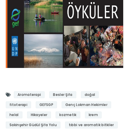
Aromaterapi
Besler Şifa
doğal
fitoterapi
GEFSGP
Genç Lokman Hekimler
helal
Hikayeler
kozmetik
krem
Sakinşehir Güdül Şifa Yolu
tıbbi ve aromatik bitkiler