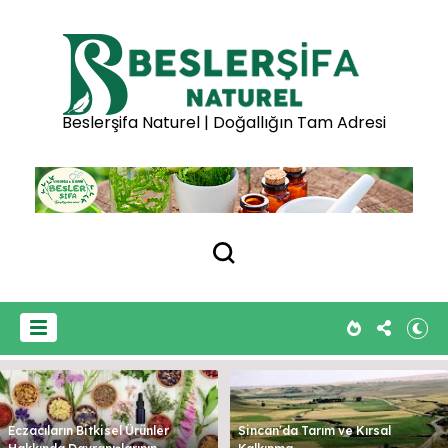
Beslerşifa Naturel | Doğallığın Tam Adresi
Eczacıların Bitkisel Ürünler
Sincan'da Tarım ve Kırsal