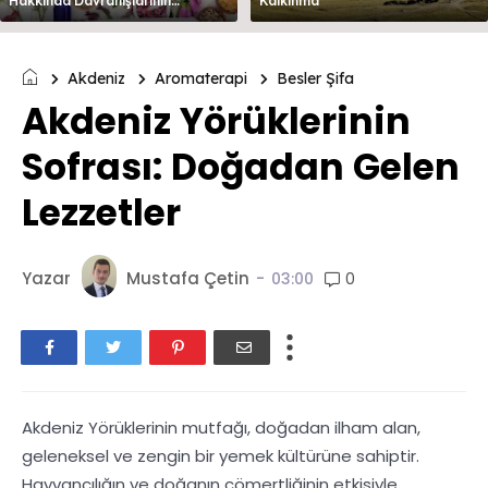
Hakkında Davranışlarının
Kalkınma
Değerlendirilmesi
Akdeniz
Aromaterapi
Besler Şifa
Akdeniz Yörüklerinin
Sofrası: Doğadan Gelen
Lezzetler
Yazar
Mustafa Çetin
-
0
03:00
Akdeniz Yörüklerinin mutfağı, doğadan ilham alan,
geleneksel ve zengin bir yemek kültürüne sahiptir.
Hayvancılığın ve doğanın cömertliğinin etkisiyle