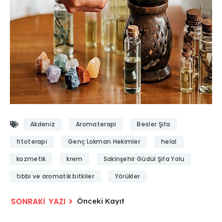
Akdeniz
Aromaterapi
Besler Şifa
fitoterapi
Genç Lokman Hekimler
helal
kozmetik
krem
Sakinşehir Güdül Şifa Yolu
tıbbi ve aromatik bitkiler
Yörükler
Önceki Kayıt