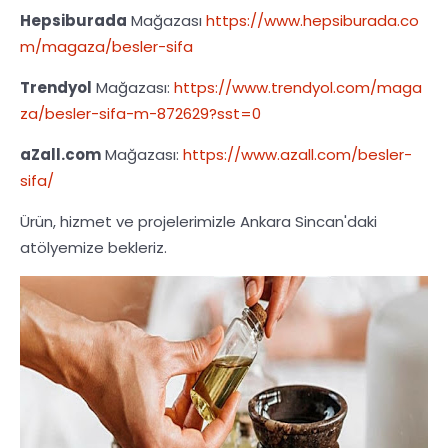
Hepsiburada
Mağazası
https://www.hepsiburada.co
m/magaza/besler-sifa
Trendyol
Mağazası:
https://www.trendyol.com/maga
za/besler-sifa-m-872629?sst=0
aZall.com
Mağazası:
https://www.azall.com/besler-
sifa/
Ürün, hizmet ve projelerimizle Ankara Sincan'daki
atölyemize bekleriz.