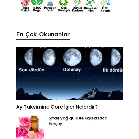
En Çok Okunanlar
Ay Takvimine Göre İşler Nelerdir?
Şifalı yağ gülü ile ilgili kısaca
herşey...