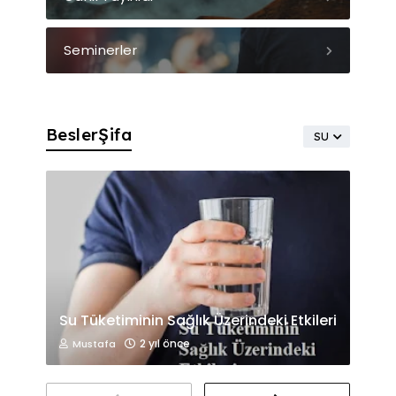
Seminerler
BeslerŞifa
SU
Su Tüketiminin Sağlık Üzerindeki Etkileri
2 yıl önce
Mustafa