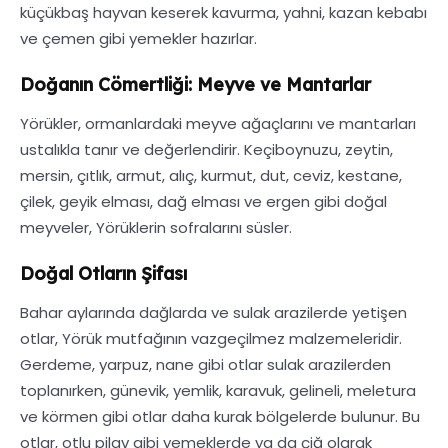
küçükbaş hayvan keserek kavurma, yahni, kazan kebabı
ve çemen gibi yemekler hazırlar.
Doğanın Cömertliği: Meyve ve Mantarlar
Yörükler, ormanlardaki meyve ağaçlarını ve mantarları
ustalıkla tanır ve değerlendirir. Keçiboynuzu, zeytin,
mersin, çıtlık, armut, alıç, kurmut, dut, ceviz, kestane,
çilek, geyik elması, dağ elması ve ergen gibi doğal
meyveler, Yörüklerin sofralarını süsler.
Doğal Otların Şifası
Bahar aylarında dağlarda ve sulak arazilerde yetişen
otlar, Yörük mutfağının vazgeçilmez malzemeleridir.
Gerdeme, yarpuz, nane gibi otlar sulak arazilerden
toplanırken, günevik, yemlik, karavuk, gelineli, meletura
ve körmen gibi otlar daha kurak bölgelerde bulunur. Bu
otlar, otlu pilav gibi yemeklerde ya da çiğ olarak