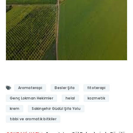
Aromaterapi
Besler Şifa
fitoterapi
Genç Lokman Hekimler
helal
kozmetik
krem
Sakinşehir Güdül Şifa Yolu
tıbbi ve aromatik bitkiler