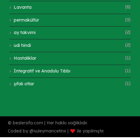
Lavanta
(6)
permakültür
(3)
ay takvimi
(2)
udi hindi
(2)
Hastalıklar
(1)
İntegratif ve Anadolu Tıbbı
(1)
şifalı otlar
(1)
© beslersifa.com | Her hakkı sağlıklıdır.
Coded by @suleymancetinx |
ile yapılmıştır.