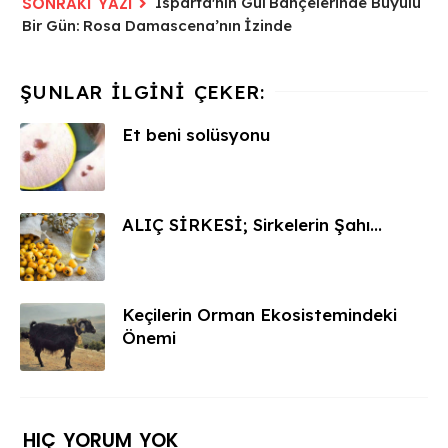
Isparta'nın Gül Bahçelerinde Büyülü
Bir Gün: Rosa Damascena’nın İzinde
Et beni solüsyonu
ALIÇ SİRKESİ; Sirkelerin Şahı...
Keçilerin Orman Ekosistemindeki
Önemi
HIÇ YORUM YOK