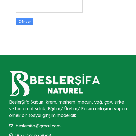
BeslerŞifa Sabun, krem, merhem, macun, yağ, çay, sirke
ve hacamat sülük; Eğitim/ Üretim/ Fason anlaşma yapan
örnek bir sosyal girişim modelidir.
beslersifa@gmail.com
O(535)-839-58-68