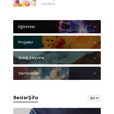
1 yıl önce
Eğitimler
Projeler
Canlı Yayınlar
Seminerler
BeslerŞifa
SU