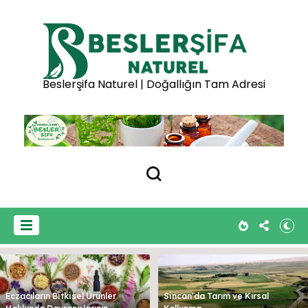
Beslerşifa Naturel | Doğallığın Tam Adresi
Eczacıların Bitkisel Ürünler
Sincan'da Tarım ve Kırsal