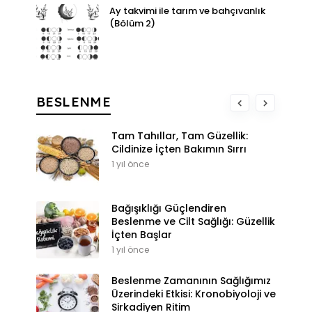
Ay takvimi ile tarım ve bahçıvanlık
(Bölüm 2)
BESLENME
Tam Tahıllar, Tam Güzellik:
Cildinize İçten Bakımın Sırrı
1 yıl önce
Bağışıklığı Güçlendiren
Beslenme ve Cilt Sağlığı: Güzellik
İçten Başlar
1 yıl önce
Beslenme Zamanının Sağlığımız
Üzerindeki Etkisi: Kronobiyoloji ve
Sirkadiyen Ritim