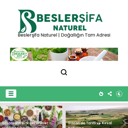
Beslerşifa Naturel | Doğallığın Tam Adresi
Eczacıların Bitkisel Ürünler
Sincan'da Tarım ve Kırsal