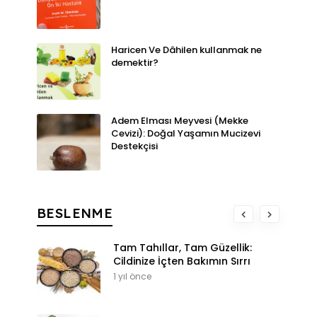
Haricen Ve Dâhilen kullanmak ne
demektir?
Adem Elması Meyvesi (Mekke
Cevizi): Doğal Yaşamın Mucizevi
Destekçisi
BESLENME
Tam Tahıllar, Tam Güzellik:
Cildinize İçten Bakımın Sırrı
1 yıl önce