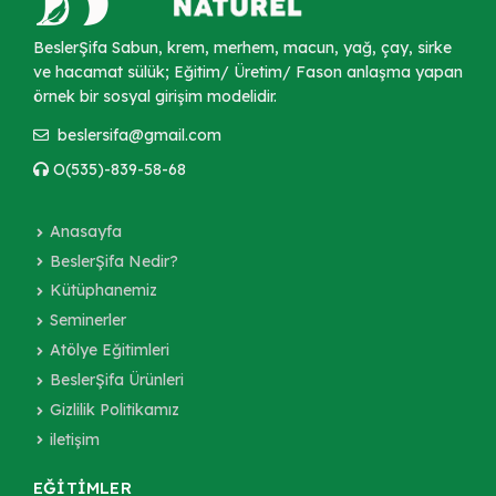
BeslerŞifa Sabun, krem, merhem, macun, yağ, çay, sirke
ve hacamat sülük; Eğitim/ Üretim/ Fason anlaşma yapan
örnek bir sosyal girişim modelidir.
beslersifa@gmail.com
O(535)-839-58-68
Anasayfa
BeslerŞifa Nedir?
Kütüphanemiz
Seminerler
Atölye Eğitimleri
BeslerŞifa Ürünleri
Gizlilik Politikamız
iletişim
EĞİTİMLER