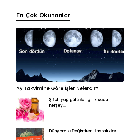
En Çok Okunanlar
Ay Takvimine Göre İşler Nelerdir?
Şifalı yağ gülü ile ilgili kısaca
herşey...
Dünyamızı Değiştiren Hastalıklar