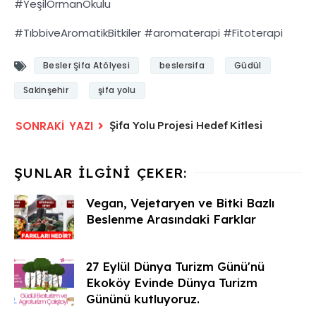
#YeşilOrmanOkulu
#TıbbiveAromatikBitkiler #aromaterapi #Fitoterapi
Besler Şifa Atölyesi
beslersifa
Güdül
Sakinşehir
şifa yolu
Şifa Yolu Projesi Hedef Kitlesi
Vegan, Vejetaryen ve Bitki Bazlı
Beslenme Arasındaki Farklar
27 Eylül Dünya Turizm Günü'nü
Ekoköy Evinde Dünya Turizm
Gününü kutluyoruz.