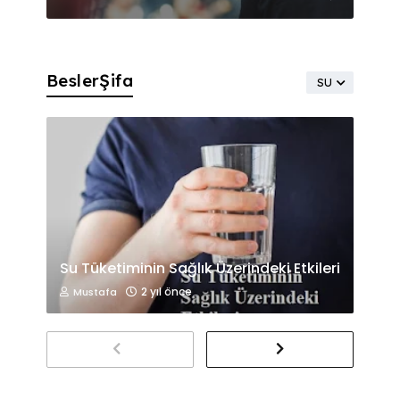
BeslerŞifa
SU
Su Tüketiminin Sağlık Üzerindeki Etkileri
2 yıl önce
Mustafa