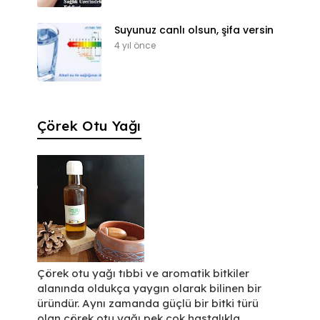
Suyunuz canlı olsun, şifa versin
4 yıl önce
Çörek Otu Yağı
Çörek otu yağı tıbbi ve aromatik bitkiler
alanında oldukça yaygın olarak bilinen bir
üründür. Aynı zamanda güçlü bir bitki türü
olan çörek otu yağı pek çok hastalıkla