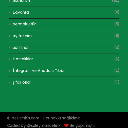
ekoturizm
(81)
Lavanta
(6)
permakültür
(3)
ay takvimi
(2)
udi hindi
(2)
Hastalıklar
(1)
İntegratif ve Anadolu Tıbbı
(1)
şifalı otlar
(1)
© beslersifa.com | Her hakkı sağlıklıdır.
Coded by @suleymancetinx |
ile yapılmıştır.