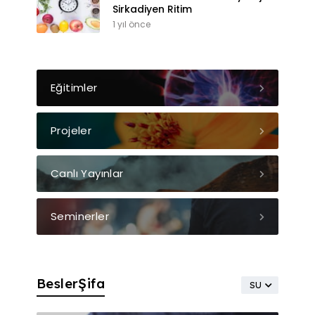
Sirkadiyen Ritim
1 yıl önce
Eğitimler
Projeler
Canlı Yayınlar
Seminerler
BeslerŞifa
SU