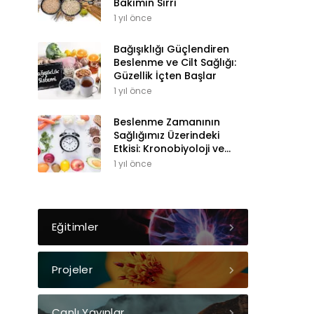
Bakımın Sırrı
1 yıl önce
Bağışıklığı Güçlendiren
Beslenme ve Cilt Sağlığı:
Güzellik İçten Başlar
1 yıl önce
Beslenme Zamanının
Sağlığımız Üzerindeki
Etkisi: Kronobiyoloji ve
Sirkadiyen Ritim
1 yıl önce
Eğitimler
Projeler
Canlı Yayınlar