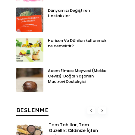
Dünyamızı Değiştiren
Hastalıklar
Haricen Ve Dâhilen kullanmak
ne demektir?
Adem Elması Meyvesi (Mekke
Cevizi): Doğal Yaşamın
Mucizevi Destekçisi
BESLENME
Tam Tahıllar, Tam
Güzellik: Cildinize İçten