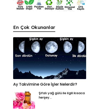
En Çok Okunanlar
Ay Takvimine Göre İşler Nelerdir?
Şifalı yağ gülü ile ilgili kısaca
herşey...