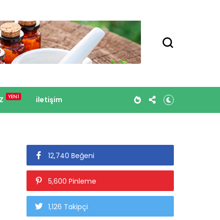
Z
iletişim
12,740 Beğeni
5,600 Pinleme
1,126 Takipçi