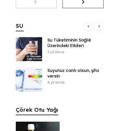
SU
Su Tüketiminin Sağlık
Üzerindeki Etkileri
2 yıl önce
Suyunuz canlı olsun, şifa
versin
4 yıl önce
Çörek Otu Yağı