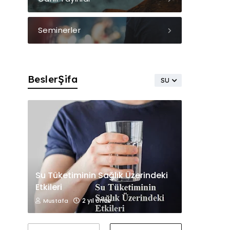
Seminerler
BeslerŞifa
SU
Su Tüketiminin Sağlık Üzerindeki
Etkileri
2 yıl önce
Mustafa