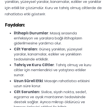
yanıkları, yüzeysel yaralar, kanamalar, ezikler ve yanıklar
için etkili bir çözümdür. Kuru ve tahriş olmuş ciltlerde de
rahatlatıcı etki gösterir.
Faydaları:
İltihaplı Durumlar
: Masaj sırasında
enfeksiyon ve yaralara bağlı iltihapların
giderilmesine yardımcı olur.
Cilt Yaraları
: Güneş yanıkları, yüzeysel
yaralar, kanamalar, ezikler ve yanıkların
tedavisinde etkilidir.
Tahriş ve Kuru Ciltler
: Tahriş olmuş ve kuru
ciltler için nemlendirici ve yatıştırıcı etkiler
sunar.
Uzun Süreli Etki
: Masajın rahatlatıcı etkisini
uzun süre korur.
Cilt Sorunları
: Sivilce, siyah nokta, sedef,
egzama ve ayak mantarının tedavisinde
destek sağlar. Ayrıca mikrop öldürücü ve
kanser önleyici etkileri ile bilinir.