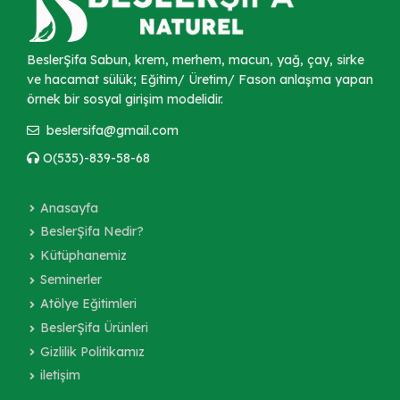
BeslerŞifa Sabun, krem, merhem, macun, yağ, çay, sirke
ve hacamat sülük; Eğitim/ Üretim/ Fason anlaşma yapan
örnek bir sosyal girişim modelidir.
beslersifa@gmail.com
O(535)-839-58-68
Anasayfa
BeslerŞifa Nedir?
Kütüphanemiz
Seminerler
Atölye Eğitimleri
BeslerŞifa Ürünleri
Gizlilik Politikamız
iletişim