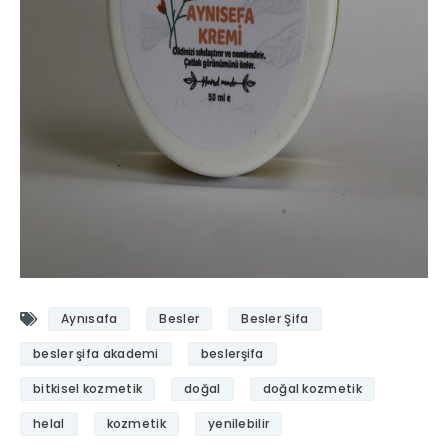
Aynısafa
Besler
Besler Şifa
besler şifa akademi
beslerşifa
bitkisel kozmetik
doğal
doğal kozmetik
helal
kozmetik
yenilebilir