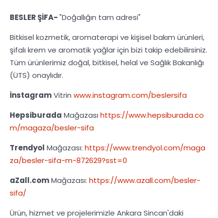
BESLER ŞİFA-
"Doğallığın tam adresi"
Bitkisel kozmetik, aromaterapi ve kişisel bakım ürünleri,
şifalı krem ve aromatik yağlar için bizi takip edebilirsiniz.
Tüm ürünlerimiz doğal, bitkisel, helal ve Sağlık Bakanlığı
(ÜTS) onaylıdır.
İnstagram
Vitrin
www.instagram.com/beslersifa
Hepsiburada
Mağazası
https://www.hepsiburada.co
m/magaza/besler-sifa
Trendyol
Mağazası:
https://www.trendyol.com/maga
za/besler-sifa-m-872629?sst=0
aZall.com
Mağazası:
https://www.azall.com/besler-
sifa/
Ürün, hizmet ve projelerimizle Ankara Sincan'daki