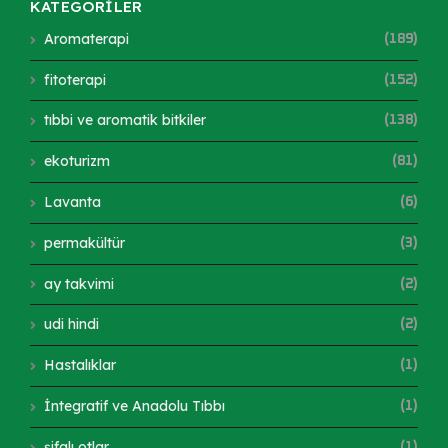
KATEGORİLER
Aromaterapi
(189)
fitoterapi
(152)
tıbbi ve aromatik bitkiler
(138)
ekoturizm
(81)
Lavanta
(6)
permakültür
(3)
ay takvimi
(2)
udi hindi
(2)
Hastalıklar
(1)
İntegratif ve Anadolu Tıbbı
(1)
şifalı otlar
(1)