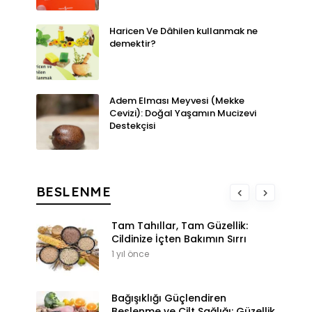
Haricen Ve Dâhilen kullanmak ne
demektir?
Adem Elması Meyvesi (Mekke
Cevizi): Doğal Yaşamın Mucizevi
Destekçisi
BESLENME
Tam Tahıllar, Tam Güzellik:
Cildinize İçten Bakımın Sırrı
1 yıl önce
Bağışıklığı Güçlendiren
Beslenme ve Cilt Sağlığı: Güzellik