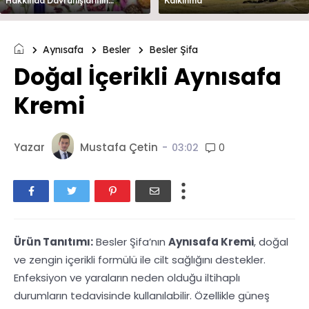
Hakkında Davranışlarının
Kalkınma
Değerlendirilmesi
Aynısafa
Besler
Besler Şifa
Doğal İçerikli Aynısafa
Kremi
Yazar
Mustafa Çetin
-
0
03:02
Ürün Tanıtımı:
Besler Şifa’nın
Aynısafa Kremi
, doğal
ve zengin içerikli formülü ile cilt sağlığını destekler.
Enfeksiyon ve yaraların neden olduğu iltihaplı
durumların tedavisinde kullanılabilir. Özellikle güneş