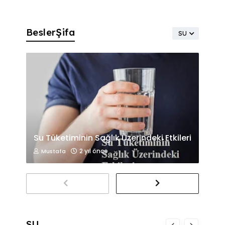
BeslerŞifa
SU
Su Tüketiminin Sağlık Üzerindeki Etkileri
2 yıl önce
Mustafa
SU