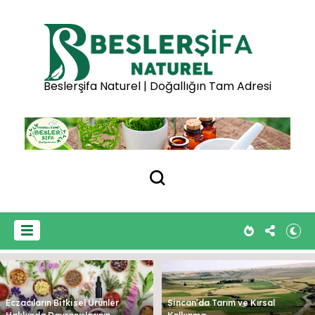
Beslerşifa Naturel | Doğallığın Tam Adresi
Eczacıların Bitkisel Ürünler
Sincan'da Tarım ve Kırsal