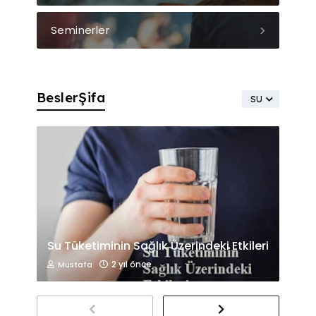
Seminerler
BeslerŞifa
SU
Su Tüketiminin Sağlık Üzerindeki Etkileri
2 yıl önce
Mustafa