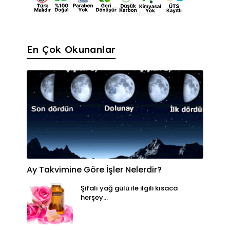
En Çok Okunanlar
Ay Takvimine Göre İşler Nelerdir?
Şifalı yağ gülü ile ilgili kısaca
herşey...