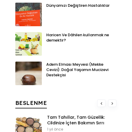
Dünyamızı Değiştiren Hastalıklar
Haricen Ve Dâhilen kullanmak ne
demektir?
Adem Elması Meyvesi (Mekke
Cevizi): Doğal Yaşamın Mucizevi
Destekçisi
BESLENME
Tam Tahıllar, Tam Güzellik:
Cildinize İçten Bakımın Sırrı
1 yıl önce