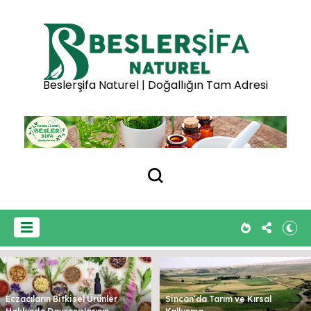
Beslerşifa Naturel | Doğallığın Tam Adresi
Eczacıların Bitkisel Ürünler
Sincan'da Tarım ve Kırsal