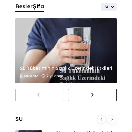
BeslerŞifa
SU
Su Tüketiminin Sağlık Üzerindeki Etkileri
2 yıl önce
Mustafa
SU