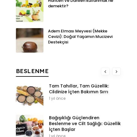
Haricen Ve Dâhilen kullanmak ne
demektir?
Adem Elması Meyvesi (Mekke
Cevizi): Doğal Yaşamın Mucizevi
Destekçisi
BESLENME
Tam Tahıllar, Tam Güzellik:
Cildinize İçten Bakımın Sırrı
1 yıl önce
Bağışıklığı Güçlendiren
Beslenme ve Cilt Sağlığı: Güzellik
İçten Başlar
1 yıl önce