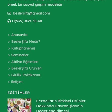
örnek bir sosyal girişim modelidir.
beslersifa@gmail.com
O(535)-839-58-68
Anasayfa
BeslerŞifa Nedir?
Kütüphanemiz
Seminerler
Atölye Eğitimleri
BeslerŞifa Ürünleri
Gizlilik Politikamız
iletişim
EĞİTİMLER
Eczacıların Bitkisel Ürünler
Hakkında Davranışlarının
Değerlendirilmesi