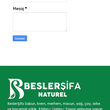
Mesaj
*
BeslerŞifa Sabun, krem, merhem, macun, yağ, çay, sirke
ve hacamat sülük; Eğitim/ Üretim/ Fason anlaşma yapan