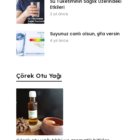
Su Tüketiminin Sağlık Üzerindeki
Etkileri
2 yıl önce
Suyunuz canlı olsun, şifa versin
4 yıl önce
Çörek Otu Yağı