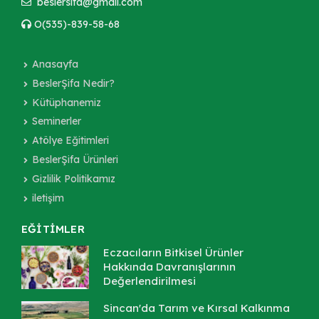
beslersifa@gmail.com
O(535)-839-58-68
Anasayfa
BeslerŞifa Nedir?
Kütüphanemiz
Seminerler
Atölye Eğitimleri
BeslerŞifa Ürünleri
Gizlilik Politikamız
iletişim
EĞİTİMLER
Eczacıların Bitkisel Ürünler
Hakkında Davranışlarının
Değerlendirilmesi
Sincan'da Tarım ve Kırsal Kalkınma