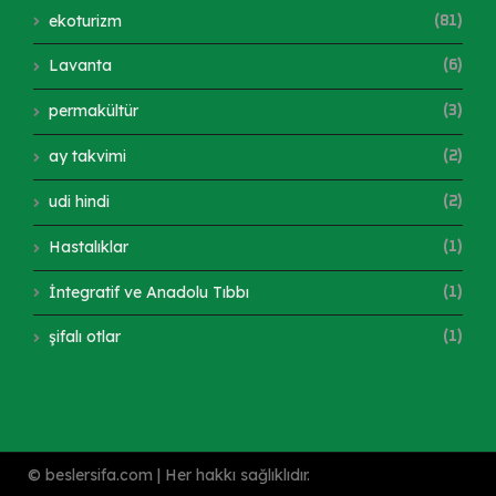
ekoturizm
(81)
Lavanta
(6)
permakültür
(3)
ay takvimi
(2)
udi hindi
(2)
Hastalıklar
(1)
İntegratif ve Anadolu Tıbbı
(1)
şifalı otlar
(1)
© beslersifa.com | Her hakkı sağlıklıdır.