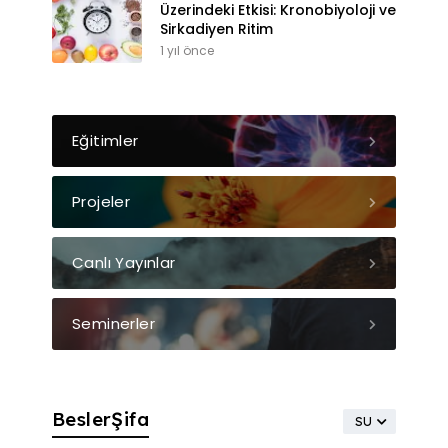
Üzerindeki Etkisi: Kronobiyoloji ve
Sirkadiyen Ritim
1 yıl önce
Eğitimler
Projeler
Canlı Yayınlar
Seminerler
BeslerŞifa
SU