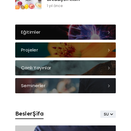
1 yıl önce
Eğitimler
Projeler
Canlı Yayınlar
Seminerler
BeslerŞifa
SU