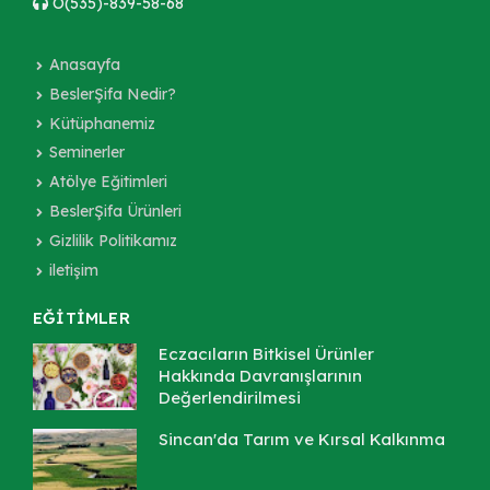
O(535)-839-58-68
Anasayfa
BeslerŞifa Nedir?
Kütüphanemiz
Seminerler
Atölye Eğitimleri
BeslerŞifa Ürünleri
Gizlilik Politikamız
iletişim
EĞİTİMLER
Eczacıların Bitkisel Ürünler
Hakkında Davranışlarının
Değerlendirilmesi
Sincan'da Tarım ve Kırsal Kalkınma