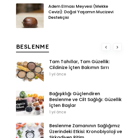
Adem Elması Meyvesi (Mekke
Cevizi): Doğal Yaşamın Mucizevi
Destekçisi
BESLENME
Tam Tahıllar, Tam Güzellik:
Cildinize İçten Bakımın Sırrı
1 yıl önce
Bağışıklığı Güçlendiren
Beslenme ve Cilt Sağlığı: Güzellik
İçten Başlar
1 yıl önce
Beslenme Zamanının Sağlığımız
Üzerindeki Etkisi: Kronobiyoloji ve
Sirkadiyen Ritim