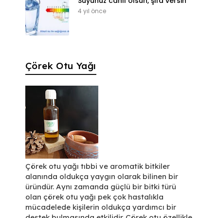
Suyunuz canlı olsun, şifa versin
4 yıl önce
Çörek Otu Yağı
Çörek otu yağı tıbbi ve aromatik bitkiler
alanında oldukça yaygın olarak bilinen bir
üründür. Aynı zamanda güçlü bir bitki türü
olan çörek otu yağı pek çok hastalıkla
mücadelede kişilerin oldukça yardımcı bir
destek bulmasında etkilidir. Çörek otu özellikle