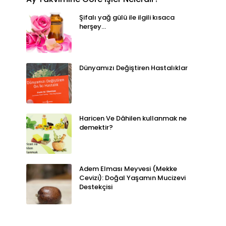
Şifalı yağ gülü ile ilgili kısaca
herşey...
Dünyamızı Değiştiren Hastalıklar
Haricen Ve Dâhilen kullanmak ne
demektir?
Adem Elması Meyvesi (Mekke
Cevizi): Doğal Yaşamın Mucizevi
Destekçisi