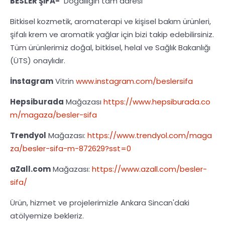
BESLER ŞİFA-
"Doğallığın tam adresi"
Bitkisel kozmetik, aromaterapi ve kişisel bakım ürünleri,
şifalı krem ve aromatik yağlar için bizi takip edebilirsiniz.
Tüm ürünlerimiz doğal, bitkisel, helal ve Sağlık Bakanlığı
(ÜTS) onaylıdır.
İnstagram
Vitrin
www.instagram.com/beslersifa
Hepsiburada
Mağazası
https://www.hepsiburada.co
m/magaza/besler-sifa
Trendyol
Mağazası:
https://www.trendyol.com/maga
za/besler-sifa-m-872629?sst=0
aZall.com
Mağazası:
https://www.azall.com/besler-
sifa/
Ürün, hizmet ve projelerimizle Ankara Sincan'daki
atölyemize bekleriz.