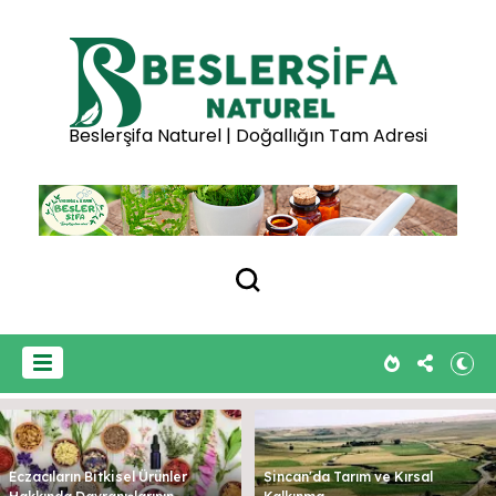
Beslerşifa Naturel | Doğallığın Tam Adresi
Eczacıların Bitkisel Ürünler
Sincan'da Tarım ve Kırsal