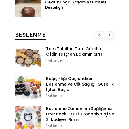
Cevizi): Doğal Yaşamın Mucizevi
Destekçisi
BESLENME
Tam Tahıllar, Tam Güzellik:
Cildinize İçten Bakımın Sırrı
1 yıl önce
Bağışıklığı Güçlendiren
Beslenme ve Cilt Sağlığı: Güzellik
İçten Başlar
1 yıl önce
Beslenme Zamanının Sağlığımız
Üzerindeki Etkisi: Kronobiyoloji ve
Sirkadiyen Ritim
1 yıl önce