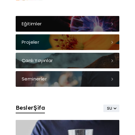
Eğitimler
Projeler
Canlı Yayınlar
Seminerler
BeslerŞifa
SU