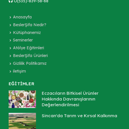
O(535)-839-58-68
Anasayfa
BeslerŞifa Nedir?
Kütüphanemiz
Seminerler
Atölye Eğitimleri
BeslerŞifa Ürünleri
Gizlilik Politikamız
iletişim
EĞİTİMLER
Eczacıların Bitkisel Ürünler
Hakkında Davranışlarının
Değerlendirilmesi
Sincan'da Tarım ve Kırsal Kalkınma