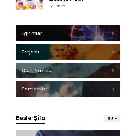
1 yıl önce
Eğitimler
Projeler
Canlı Yayınlar
Seminerler
BeslerŞifa
SU