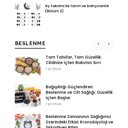
Ay takvimi ile tarım ve bahçıvanlık
(Bölüm 2)
BESLENME
Tam Tahıllar, Tam Güzellik:
Cildinize İçten Bakımın Sırrı
1 yıl önce
Bağışıklığı Güçlendiren
Beslenme ve Cilt Sağlığı: Güzellik
İçten Başlar
1 yıl önce
Beslenme Zamanının Sağlığımız
Üzerindeki Etkisi: Kronobiyoloji ve
Sirkadiyen Ritim