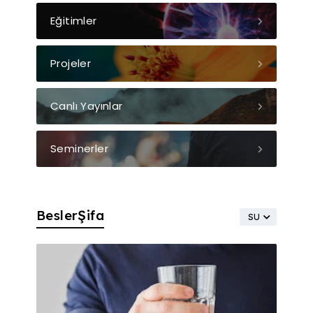
Eğitimler
Projeler
Canlı Yayınlar
Seminerler
BeslerŞifa
SU