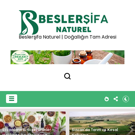
Beslerşifa Naturel | Doğallığın Tam Adresi
Eczacıların Bitkisel Ürünler
Sincan'da Tarım ve Kırsal