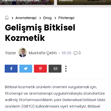
Hakkında Davranışlarının
Kalkınma
Değerlendirilmesi
Aromaterapi
Drog
Fitoterapi
Gelişmiş Bitkisel
Kozmetik
Yazar
Mustafa Çetin
-
0
05:36
Bitkisel kozmetik ürünlerin önemini vurgulamak için,
fitoterapi ve aromaterapi uygulamalarıyla standartize
edilmiş fitofarmasötiklerin yani Geleneksel bitkisel tıbbi
ürünlerin (GBTÜ) kullanılmasını ayırt etmeliyiz. Bitkisel