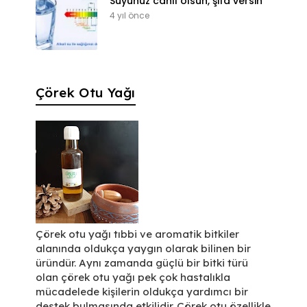
Suyunuz canlı olsun, şifa versin
4 yıl önce
Çörek Otu Yağı
Çörek otu yağı tıbbi ve aromatik bitkiler
alanında oldukça yaygın olarak bilinen bir
üründür. Aynı zamanda güçlü bir bitki türü
olan çörek otu yağı pek çok hastalıkla
mücadelede kişilerin oldukça yardımcı bir
destek bulmasında etkilidir. Çörek otu özellikle