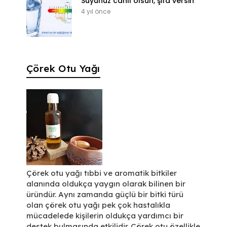
Suyunuz canlı olsun, şifa versin
4 yıl önce
Çörek Otu Yağı
Çörek otu yağı tıbbi ve aromatik bitkiler
alanında oldukça yaygın olarak bilinen bir
üründür. Aynı zamanda güçlü bir bitki türü
olan çörek otu yağı pek çok hastalıkla
mücadelede kişilerin oldukça yardımcı bir
destek bulmasında etkilidir. Çörek otu özellikle