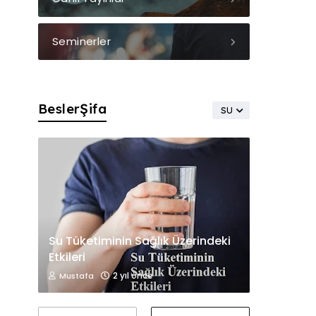
Seminerler
BeslerŞifa
SU
Su Tüketiminin Sağlık Üzerindeki
Etkileri
2 yıl önce
Mustafa