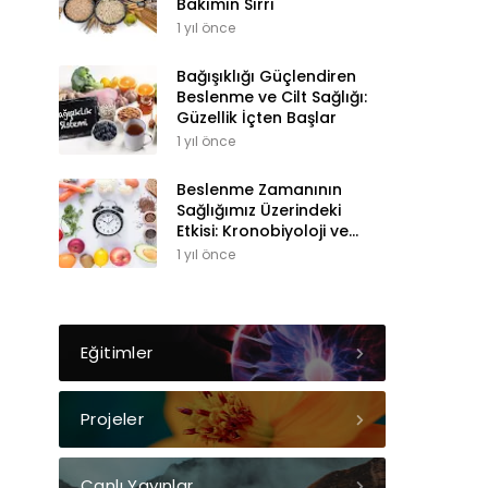
Bakımın Sırrı
1 yıl önce
Bağışıklığı Güçlendiren
Beslenme ve Cilt Sağlığı:
Güzellik İçten Başlar
1 yıl önce
Beslenme Zamanının
Sağlığımız Üzerindeki
Etkisi: Kronobiyoloji ve
Sirkadiyen Ritim
1 yıl önce
Eğitimler
Projeler
Canlı Yayınlar