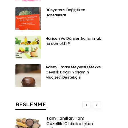
Dünyamızı Değiştiren
Hastalıklar
Haricen Ve Dâhilen kullanmak
ne demektir?
Adem Elması Meyvesi (Mekke
Cevizi): Doğal Yaşamın
Mucizevi Destekçisi
BESLENME
Tam Tahıllar, Tam
Güzellik: Cildinize İçten