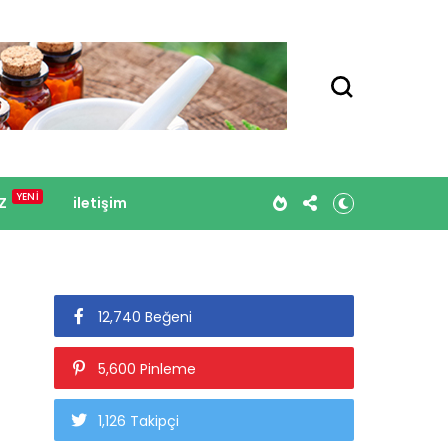
Z
iletişim
12,740 Beğeni
5,600 Pinleme
1,126 Takipçi