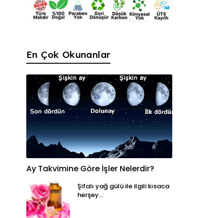
En Çok Okunanlar
Ay Takvimine Göre İşler Nelerdir?
Şifalı yağ gülü ile ilgili kısaca
herşey...