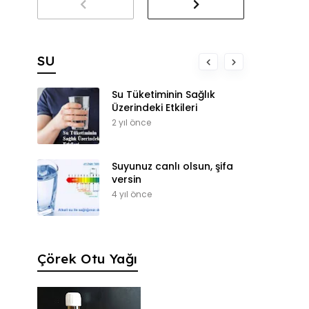
SU
Su Tüketiminin Sağlık
Üzerindeki Etkileri
2 yıl önce
Suyunuz canlı olsun, şifa
versin
4 yıl önce
Çörek Otu Yağı