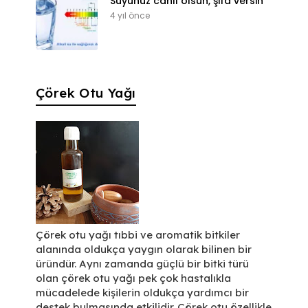
Suyunuz canlı olsun, şifa versin
4 yıl önce
Çörek Otu Yağı
Çörek otu yağı tıbbi ve aromatik bitkiler
alanında oldukça yaygın olarak bilinen bir
üründür. Aynı zamanda güçlü bir bitki türü
olan çörek otu yağı pek çok hastalıkla
mücadelede kişilerin oldukça yardımcı bir
destek bulmasında etkilidir. Çörek otu özellikle